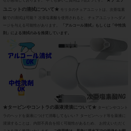
せが急増しております。 中でも多いご質問は下記2つです。
ユニットの清拭について★
モリタのチェアユニットは、次亜塩素
酸での清拭は可能？ 次亜塩素酸を使用されると、チェアユニットへダメ
ージを与える可能性があります。
「アルコール清拭」もしくは「中性洗
剤」による清拭のみを推奨しています。
★タービンやコントラの薬液浸漬について★
タービンやコント
ラのヘッドを薬液につけて消毒してもいい？ タービンヘッド等を薬液に
浸漬することは、内部不具合を招く可能性があるため、 お控えいただく
ことを強く推奨いたします。
ご使用後は、早急に流水下での洗浄をお願