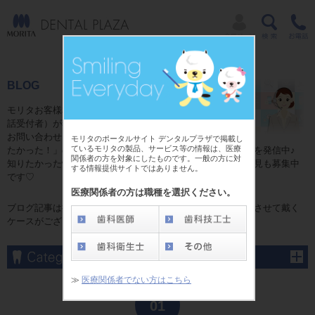
BLOG
モリタお客様相談センターのコミュニケーター（電
話受付者）が独自目線で贈る日常ブログ☆
お問い合わせをいただいた皆様からの「これが知り
モリタのポータルサイト デンタルプラザで掲載し
ているモリタの製品、サービス等の情報は、医療
たかった！」の情報やお話の中で発見した「耳よりの情報」を発信中♪
関係者の方を対象にしたものです。一般の方に対
知りたかった情報がここにある！かも？ブログに関するご意見も募集中
する情報提供サイトではありません。
です♡
医療関係者の方は職種を選択ください。
ブログ記事は掲載当時の内容となり、予告なしに変更、修正させて戴く
ケースがございます。予めご了承くださいませ。
≫
医療関係者でない方はこちら
May
01