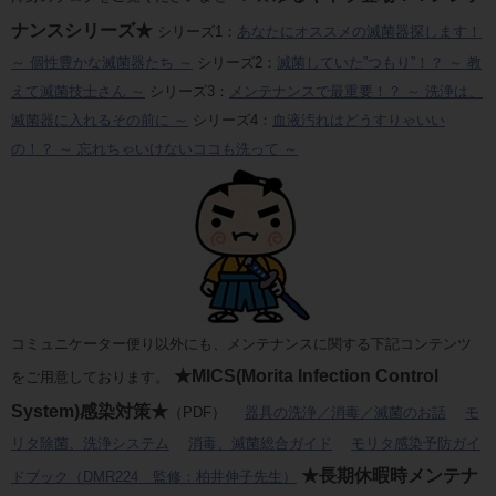
ナンスシリーズ★
シリーズ1：
あなたにオススメの滅菌器探します！
～ 個性豊かな滅菌器たち ～
シリーズ2：
滅菌していた”つもり”！？ ～ 教
えて滅菌技士さん ～
シリーズ3：
メンテナンスで最重要！？ ～ 洗浄は、
滅菌器に入れるその前に ～
シリーズ4：
血液汚れはどうすりゃいい
の！？ ～ 忘れちゃいけないココも洗って ～
コミュニケーター便り以外にも、メンテナンスに関する下記コンテンツ
★MICS(Morita Infection Control
をご用意しております。
System)感染対策★
（PDF）
器具の洗浄／消毒／滅菌のお話
モ
リタ除菌、洗浄システム
消毒、滅菌総合ガイド
モリタ感染予防ガイ
★長期休暇時メンテナ
ドブック（DMR224 監修：柏井伸子先生）