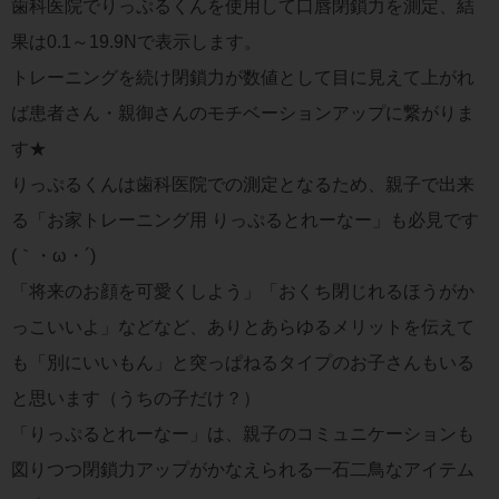
歯科医院でりっぷるくんを使用して口唇閉鎖力を測定、結
果は0.1～19.9Nで表示します。
トレーニングを続け閉鎖力が数値として目に見えて上がれ
ば患者さん・親御さんのモチベーションアップに繋がりま
す★
りっぷるくんは歯科医院での測定となるため、親子で出来
る「お家トレーニング用 りっぷるとれーなー」も必見です
(｀・ω・´)
「将来のお顔を可愛くしよう」「おくち閉じれるほうがか
っこいいよ」などなど、ありとあらゆるメリットを伝えて
も「別にいいもん」と突っぱねるタイプのお子さんもいる
と思います（うちの子だけ？）
「りっぷるとれーなー」は、親子のコミュニケーションも
図りつつ閉鎖力アップがかなえられる一石二鳥なアイテム