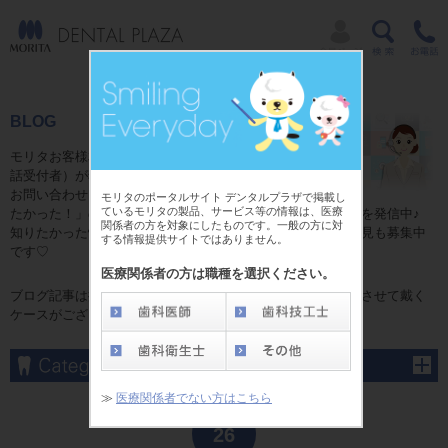
BLOG
モリタお客様相談センターのコミュニケーター（電
話受付者）が独自目線で贈る日常ブログ☆
お問い合わせをいただいた皆様からの「これが知り
モリタのポータルサイト デンタルプラザで掲載し
ているモリタの製品、サービス等の情報は、医療
たかった！」の情報やお話の中で発見した「耳よりの情報」を発信中♪
関係者の方を対象にしたものです。一般の方に対
知りたかった情報がここにある！かも？ブログに関するご意見も募集中
する情報提供サイトではありません。
です♡
医療関係者の方は職種を選択ください。
ブログ記事は掲載当時の内容となり、予告なしに変更、修正させて戴く
ケースがございます。予めご了承くださいませ。
≫
医療関係者でない方はこちら
Nov
26