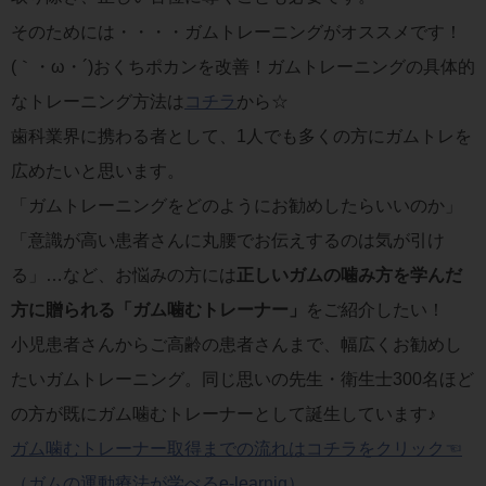
そのためには・・・・ガムトレーニングがオススメです！
(｀・ω・´)おくちポカンを改善！ガムトレーニングの具体的
なトレーニング方法は
コチラ
から☆
歯科業界に携わる者として、1人でも多くの方にガムトレを
広めたいと思います。
「ガムトレーニングをどのようにお勧めしたらいいのか」
「意識が高い患者さんに丸腰でお伝えするのは気が引け
る」…など、お悩みの方には
正しいガムの噛み方を学んだ
方に贈られる「ガム噛むトレーナー」
をご紹介したい！
小児患者さんからご高齢の患者さんまで、幅広くお勧めし
たいガムトレーニング。同じ思いの先生・衛生士300名ほど
の方が既にガム噛むトレーナーとして誕生しています♪
ガム噛むトレーナー取得までの流れはコチラをクリック☜
（ガムの運動療法が学べるe-learnig）