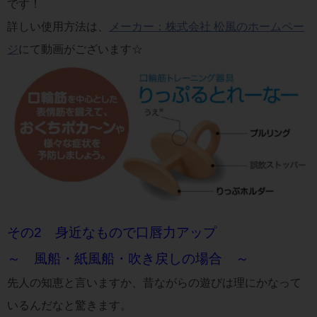
です！
詳しい使用方法は、
メーカー：株式会社 松風のホームペー
ジ
にて動画がございます☆
その2
身近なもので口唇力アップ
～ 風船・紙風船・吹き戻しの場合 ～
先人の知恵と言いますか、昔ながらの遊びは理にかなって
いるんだなと驚きます。