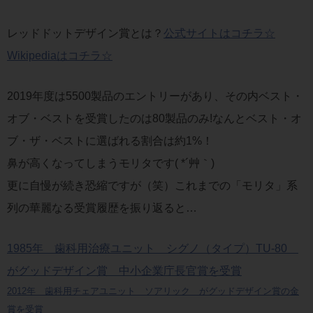
レッドドットデザイン賞とは？
公式サイトはコチラ☆
Wikipediaはコチラ☆
2019年度は5500製品のエントリーがあり、その内ベスト・
オブ・ベストを受賞したのは80製品のみ!なんとベスト・オ
ブ・ザ・ベストに選ばれる割合は約1%！
鼻が高くなってしまうモリタです( *´艸｀)
更に自慢が続き恐縮ですが（笑）これまでの「モリタ」系
列の華麗なる受賞履歴を振り返ると…
1985年 歯科用治療ユニット シグノ（タイプ）TU-80
がグッドデザイン賞 中小企業庁長官賞を受賞
2012年 歯科用チェアユニット ソアリック がグッドデザイン賞の金
賞を受賞