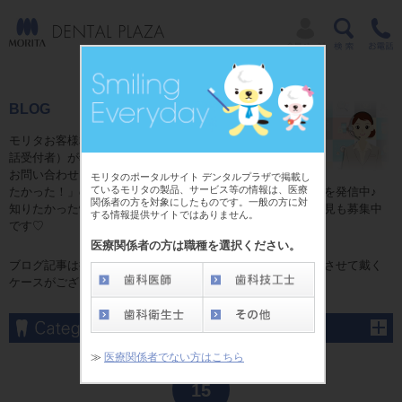
BLOG
モリタお客様相談センターのコミュニケーター（電
話受付者）が独自目線で贈る日常ブログ☆
お問い合わせをいただいた皆様からの「これが知り
モリタのポータルサイト デンタルプラザで掲載し
ているモリタの製品、サービス等の情報は、医療
たかった！」の情報やお話の中で発見した「耳よりの情報」を発信中♪
関係者の方を対象にしたものです。一般の方に対
知りたかった情報がここにある！かも？ブログに関するご意見も募集中
する情報提供サイトではありません。
です♡
医療関係者の方は職種を選択ください。
ブログ記事は掲載当時の内容となり、予告なしに変更、修正させて戴く
ケースがございます。予めご了承くださいませ。
≫
医療関係者でない方はこちら
May
15