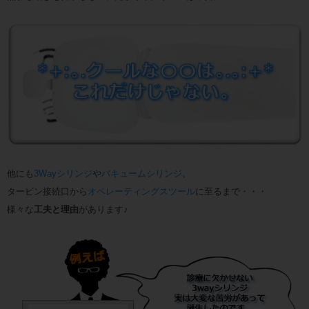
他にも
3Wayシリンジ
や
バキュームシリンジ
、
タービン接続口から
オペレーティングスツール
に至るまで・・・
様々な
工夫と理由
があります♪