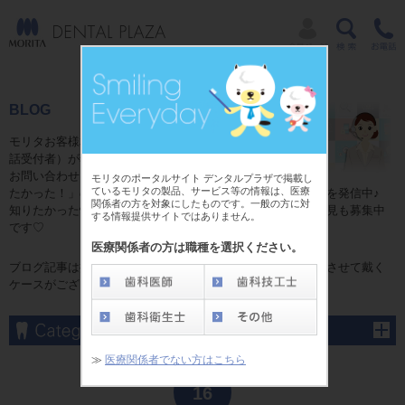
BLOG
モリタお客様相談センターのコミュニケーター（電
話受付者）が独自目線で贈る日常ブログ☆
お問い合わせをいただいた皆様からの「これが知り
モリタのポータルサイト デンタルプラザで掲載し
ているモリタの製品、サービス等の情報は、医療
たかった！」の情報やお話の中で発見した「耳よりの情報」を発信中♪
関係者の方を対象にしたものです。一般の方に対
知りたかった情報がここにある！かも？ブログに関するご意見も募集中
する情報提供サイトではありません。
です♡
医療関係者の方は職種を選択ください。
ブログ記事は掲載当時の内容となり、予告なしに変更、修正させて戴く
ケースがございます。予めご了承くださいませ。
≫
医療関係者でない方はこちら
Jan
16