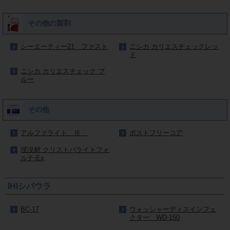
その他の製剤
シーエーティー21 ファスト
ニシカ カリエスチェックレッ
ド
ニシカ カリエスチェック ブ
ルー
その他
アルファライト Ⅲ
ポストフリーコア
埋没材 クリストバライトフォ
ルテ-Ex
IHIシバウラ
BC-17
ウォッシャーディスインフェ
クター WD-150