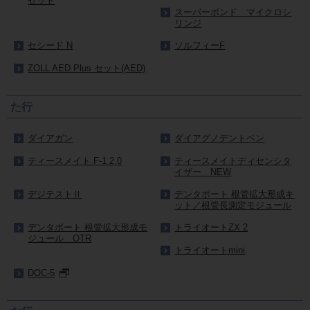
セット
スーパーボンド マイクロシ
リンジ
セシード N
ソルフィーF
ZOLL AED Plus セット(AED)
た行
ダイアガン
ダイアグノデントペン
ティースメイト F-1 2.0
ティースメイトディセンシタ
イザー NEW
デジテストⅡ
デンタポート 根管拡大形成キ
ット／根管長測定モジュール
デンタポート 根管拡大形成モ
トライオートZX 2
ジュール OTR
トライオートmini
DOC-5