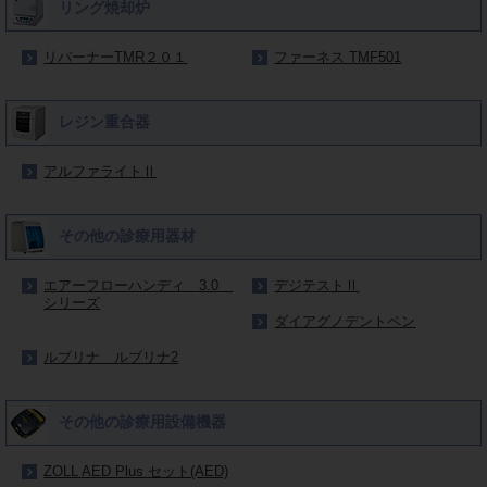
リング焼却炉
リバーナーTMR２０１
ファーネス TMF501
レジン重合器
アルファライトⅡ
その他の診療用器材
エアーフローハンディ 3.0
デジテストⅡ
シリーズ
ダイアグノデントペン
ルブリナ ルブリナ2
その他の診療用設備機器
ZOLL AED Plus セット(AED)