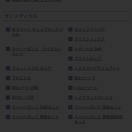
サンメディカル
ＭＳコート Ｈｙｓブロックジ
ポストフリーコア
ェル
ライトフィックス
スーパーボンド マイクロシ
メタシール Soft
リンジ
プライムセップ
ウォッシャブル セップ
メタカラープライムアート
プロビスタ
MSコート F
MSコート ONE
バルクベース
AQボンドSP
ハイブリッドコートⅡ
スーパーボンド C&Bセット
スーパーボンド 混和セット
スーパーボンド 筆積セット
スーパーボンド 筆積混和SE
セット