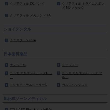
クリアフィル DCボンド
クリアフィル トライエスボン
ド ND クイック
クリアフィル メガボンド FA
ショイデンタル
ミニスターS scan
日本歯科薬品
ナノシール
ユージマー
ニシカ カリエスチェックレッ
ニシカ カリエスチェック ブ
ド
ルー
ニシカキャナルシーラーN
カルシペツクスⅡ
旭化成ゾーンメディカル
ZOLL AED Plus セット(AED)