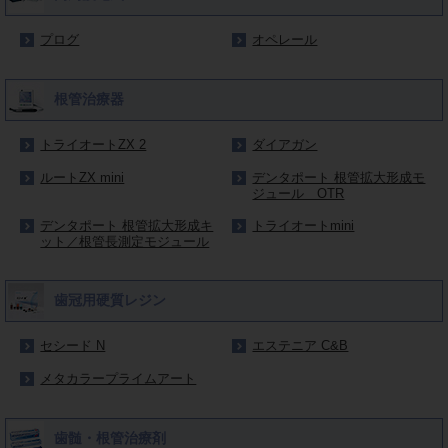
プログ
オペレール
根管治療器
トライオートZX 2
ダイアガン
ルートZX mini
デンタポート 根管拡大形成モ
ジュール OTR
デンタポート 根管拡大形成キ
トライオートmini
ット／根管長測定モジュール
歯冠用硬質レジン
セシード N
エステニア C&B
メタカラープライムアート
歯髄・根管治療剤