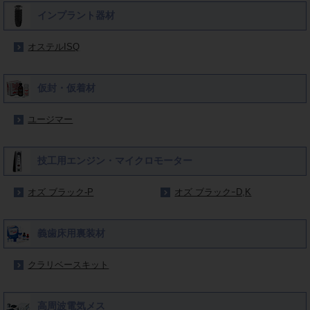
インプラント器材
オステルISQ
仮封・仮着材
ユージマー
技工用エンジン・マイクロモーター
オズ ブラック‐P
オズ ブラックｰD,K
義歯床用裏装材
クラリベースキット
高周波電気メス