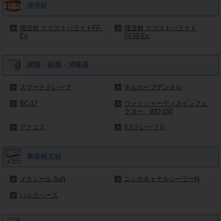
埋没材
埋没材 クリストバライトFF-
埋没材 クリストバライト
Ex
FF20-Ex
滅菌・殺菌・消毒器
スマートクレーブ
ホルホープデンタル
BC-17
ウォッシャーディスインフェ
クター WD-150
アクエス
EXクレーブⅡ
裏装根充材
メタシール Soft
ニシカキャナルシーラーN
バルクベース