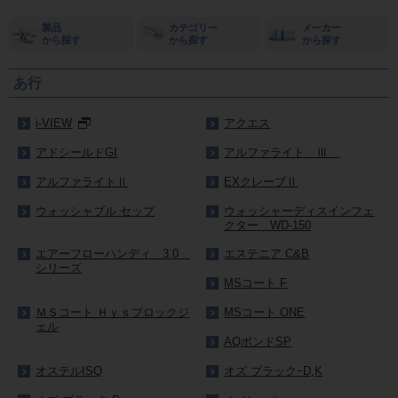
製品
カテゴリー
メーカー
から探す
から探す
から探す
あ行
i-VIEW
アクエス
アドシールドGI
アルファライト Ⅲ
アルファライトⅡ
EXクレーブⅡ
ウォッシャブル セップ
ウォッシャーディスインフェ
クター WD-150
エアーフローハンディ 3.0
エステニア C&B
シリーズ
MSコート F
ＭＳコート Ｈｙｓブロックジ
MSコート ONE
ェル
AQボンドSP
オステルISQ
オズ ブラックｰD,K