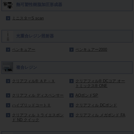
熱可塑性樹脂加圧形成器
ミニスターS scan
光重合レジン照射器
ペンキュアー
ペンキュアー2000
複合レジン
クリアフィル® ＡＰ－Ｘ
クリアフィル® DCコア オー
トミックス® ONE
クリアフィル ディスペンサー
AQボンドSP
ハイブリッドコートⅡ
クリアフィル DCボンド
クリアフィル トライエスボン
クリアフィル メガボンド FA
ド ND クイック