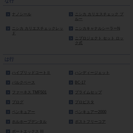
な行
ナノシール
ニシカ カリエスチェック ブ
ルー
ニシカ カリエスチェックレッ
ニシカキャナルシーラーN
ド
ニプロジェクト セット ロッ
ク式
は行
ハイブリッドコートⅡ
ハンディージェット
バルクベース
BC-17
ファーネス TMF501
プライムセップ
プログ
プロビスタ
ペンキュアー
ペンキュアー2000
ホルホープデンタル
ポストフリーコア
ポートエックス III