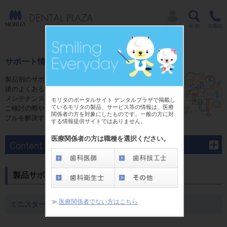
サポート情報
製品別のサポートページでは、ご購入前やご購入
後のよくあるご質問にお答えするFAQ、修理、
メンテナンスに関する情報をご用意しています。
モリタのポータルサイト デンタルプラザで掲載し
ているモリタの製品、サービス等の情報は、医療
ご検討の際や、ご購入後のさまさまな疑問やトラ
関係者の方を対象にしたものです。一般の方に対
ブルを解決する為にご活用ください。
する情報提供サイトではありません。
医療関係者の方は職種を選択ください。
製品サポート
≫
医療関係者でない方はこちら
ミニスターS scan