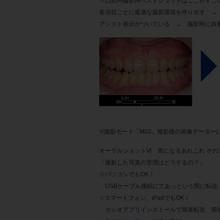
☆口腔内撮影用ベストショットはここがすご
各項目ごとに最適な撮影環境を作り出す →
アシスト表示がついている → 撮影時に自
↑ 格子状の線が
※撮影モード「M03」撮影後の画像データー
オーラルショットⅥ 気になるあれこれ その3
「撮影した写真の管理はどうするの？」
☆パソコンでもOK！
USBケーブル接続にてあっという間に転送
☆スマートフォン、iPadでもOK！
カシオアプリインストールで簡単転送、簡単