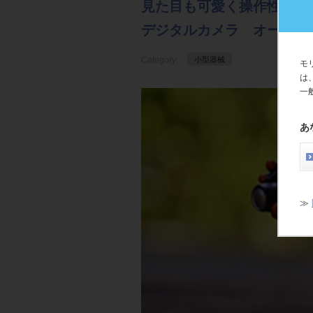
見た目も可愛く操作性抜群
デジタルカメラ オーラル
Category:
小型器械
モ
は
一
あ
≫