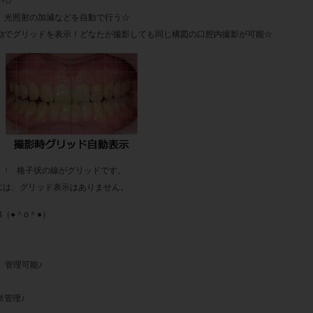
い☆
 光照射の加減などを自動で行う☆
動でグリッドを表示！どなたが撮影しても同じ構図の口腔内撮影が可能☆
グリッドです。
には、グリッド表示はありません。
（●＾o＾●）
、管理可能♪
管理♪