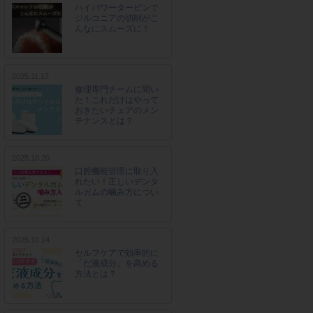
ハイパワータービンで
ジルコニアの切削がこ
んなにスムーズに！
2025.11.17
修理専門チームに聞い
た！これだけはやって
おきたいチェアのメン
テナンスとは？
2025.10.20
口腔機能管理に取り入
れたい！正しいデンタ
ルガムの噛み方につい
て
2025.10.14
セルフケアで効率的に
「だ液成分」を高める
方法とは？