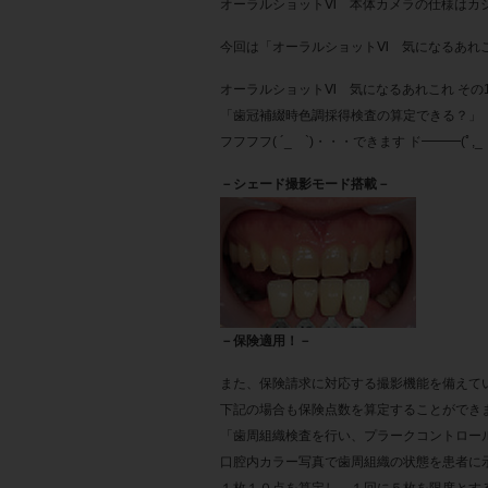
オーラルショットⅥ 本体カメラの仕様はカシオ計算
今回は「オーラルショットⅥ 気になるあれ
オーラルショットⅥ 気になるあれこれ その1
「歯冠補綴時色調採得検査の算定できる？」
フフフフ( ´_ゝ`)・・・できます ド━━━(ﾟ,_
－シェード撮影モード搭載－
－保険適用！－
また、保険請求に対応する撮影機能を備えて
下記の場合も保険点数を算定することができ
「歯周組織検査を行い、プラークコントロー
口腔内カラー写真で歯周組織の状態を患者に
１枚１０点を算定し、１回に５枚を限度とす