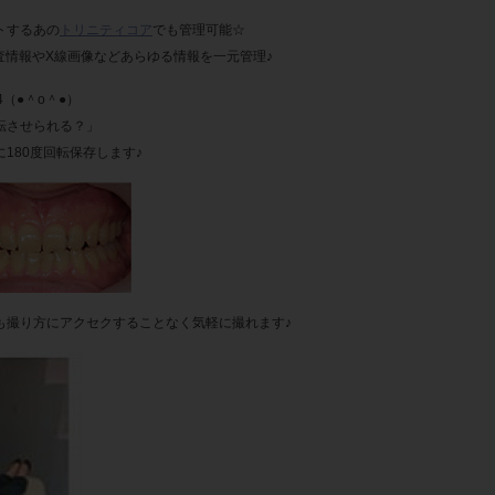
トするあの
トリニティコア
でも管理可能☆
情報やX線画像などあらゆる情報を一元管理♪
（●＾o＾●）
転させられる？」
180度回転保存します♪
も撮り方にアクセクすることなく気軽に撮れます♪