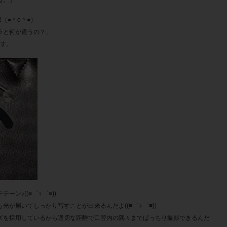
（●＾o＾●）
ラと何が違うの？」
です。
ン♪((≡゜♀゜≡))
が届いてしっかり写すことが出来るんだよ((≡゜♀゜≡))
ズを採用しているから適切な距離で口腔内の隅々までばっちり撮影できるんだ