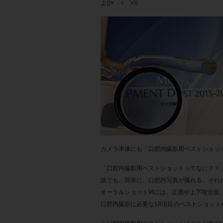
よ((≡゜♀゜≡))
カメラ本体にも「口腔内撮影用ベストショット」
「口腔内撮影用ベストショットってなに？？
誰でも、簡単に、口腔内写真が撮れる、それ
オーラルショットⅥには、正面や上下咬合面
口腔内撮影に必要な18項目のベストショット