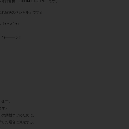
機 EXILIM EX-ZR70 です。
これ解決スペシャル」です☆
（●＾o＾●）
ゝﾟ)━━━ン!!
います。
ます♪
ルの動機づけのために、
示した場合に算定する。
る。」