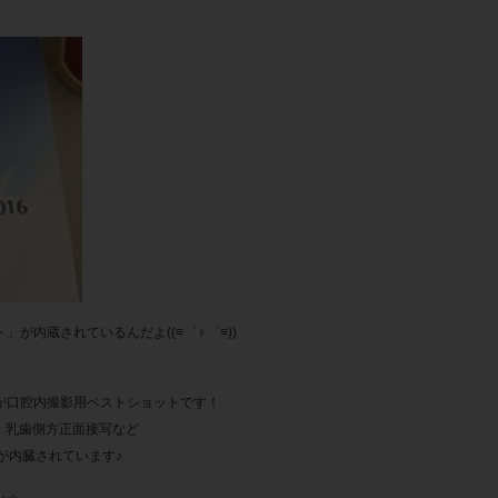
が内蔵されているんだよ((≡゜♀゜≡))
」
が口腔内撮影用ベストショットです！
、乳歯側方正面接写など
が内臓されています♪