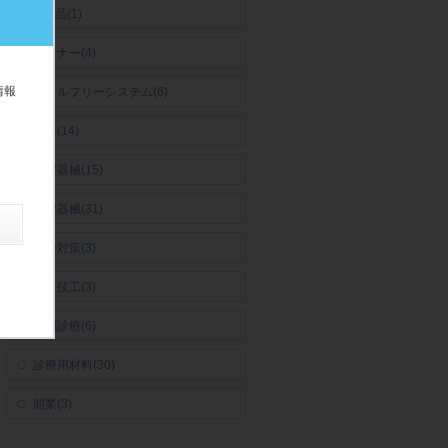
IT商品(1)
◯
セミナー(4)
◯
情報
メタルフリーシステム(6)
◯
予防(14)
◯
大型器械(15)
◯
小型器械(31)
◯
感染対策(3)
◯
歯科技工(3)
◯
訪問診療(6)
◯
診療用材料(30)
◯
開業(3)
◯