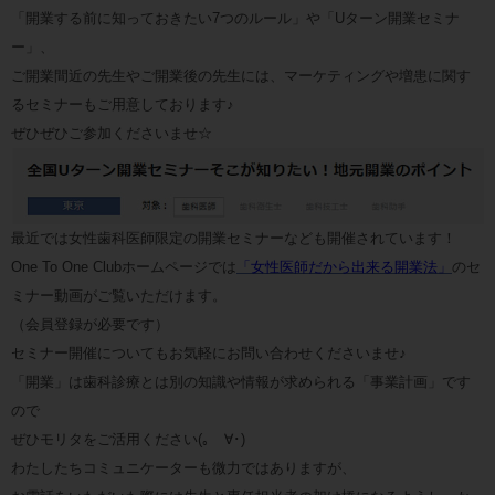
「開業する前に知っておきたい7つのルール」や「Uターン開業セミナ
ー」、
ご開業間近の先生やご開業後の先生には、マーケティングや増患に関す
るセミナーもご用意しております♪
ぜひぜひご参加くださいませ☆
最近では女性歯科医師限定の開業セミナーなども開催されています！
One To One Clubホームページでは
「女性医師だから出来る開業法」
のセ
ミナー動画がご覧いただけます。
（会員登録が必要です）
セミナー開催についてもお気軽にお問い合わせくださいませ♪
「開業」は歯科診療とは別の知識や情報が求められる「事業計画」です
ので
ぜひモリタをご活用ください(｡ゝ∀･)
わたしたちコミュニケーターも微力ではありますが、