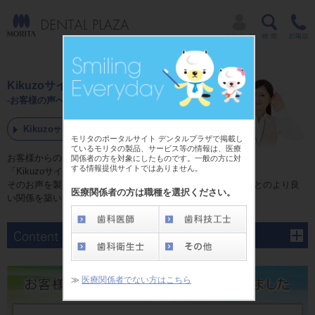
Kikuzoサイクル
-お客様の声への取り組み-
Kikuzo
サイクルについて
モリタのポータルサイト デンタルプラザで掲載し
ているモリタの製品、サービス等の情報は、医療
お客様からのご意見はモリタの財産。私たちは
関係者の方を対象にしたものです。一般の方に対
する情報提供サイトではありません。
「Kikuzoサイクル」という検証システムを通じて、
そのお声を製品開発や改善へのヒントとして活かし、お客様とのより良
医療関係者の方は職種を選択ください。
い関係を築いてまいります。
≫
医療関係者でない方はこちら