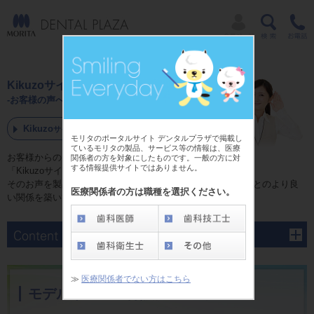
Kikuzoサイクル
-お客様の声への取り組み-
Kikuzo
サイクルについて
モリタのポータルサイト デンタルプラザで掲載し
ているモリタの製品、サービス等の情報は、医療
お客様からのご意見はモリタの財産。私たちは
関係者の方を対象にしたものです。一般の方に対
する情報提供サイトではありません。
「Kikuzoサイクル」という検証システムを通じて、
そのお声を製品開発や改善へのヒントとして活かし、お客様とのより良
医療関係者の方は職種を選択ください。
い関係を築いてまいります。
≫
医療関係者でない方はこちら
モデルリペアー再販について