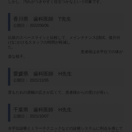
しかし、汚れがつきやすく目立つかなという印象です。
香川県 歯科医師 T先生
公開日： 2022/06/06
以前のスペースラインと比較して、メインテナンス(清拭、後片付
け)にかけるスタッフの時間が軽減し
た。
患者様は水平位での体が
楽な様子。
愛媛県 歯科医師 H先生
公開日： 2021/11/05
背もたれの肩幅の広さが広くて、患者様からの受けが良い。
千葉県 歯科医師 H先生
公開日： 2021/10/07
水平位診療とミラーテクニックなどの診療システムに利点を感じて